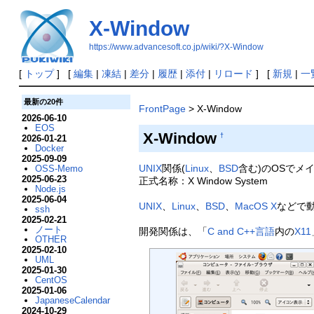
X-Window
https://www.advancesoft.co.jp/wiki/?X-Window
[
トップ
] [
編集
|
凍結
|
差分
|
履歴
|
添付
|
リロード
] [
新規
|
一
最新の20件
FrontPage
> X-Window
2026-06-10
EOS
X-Window
†
2026-01-21
Docker
2025-09-09
UNIX
関係(
Linux
、
BSD
含む)のOSでメ
OSS-Memo
2025-06-23
正式名称：X Window System
Node.js
2025-06-04
UNIX
、
Linux
、
BSD
、
MacOS X
などで
ssh
2025-02-21
ノート
開発関係は、「
C and C++言語
内の
X11
OTHER
2025-02-10
UML
2025-01-30
CentOS
2025-01-06
JapaneseCalendar
2024-10-29