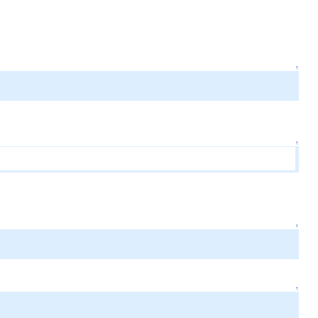
↑
↑
↑
↑