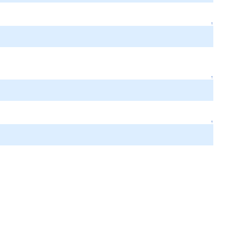
↑
↑
↑