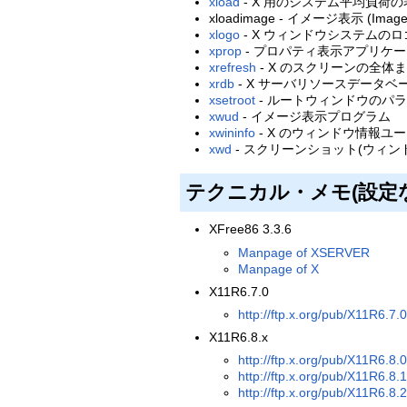
xload
- X 用のシステム平均負荷の
xloadimage - イメージ表示 (ImageMa
xlogo
- X ウィンドウシステムのロ
xprop
- プロパティ表示アプリケーション 
xrefresh
- X のスクリーンの全
xrdb
- X サーバリソースデータ
xsetroot
- ルートウィンドウのパラ
xwud
- イメージ表示プログラム
xwininfo
- X のウィンドウ情報ユ
xwd
- スクリーンショット(ウィンドウイメ
テクニカル・メモ(設定
XFree86 3.3.6
Manpage of XSERVER
Manpage of X
X11R6.7.0
http://ftp.x.org/pub/X11R6.7.0
X11R6.8.x
http://ftp.x.org/pub/X11R6.8.0
http://ftp.x.org/pub/X11R6.8.1
http://ftp.x.org/pub/X11R6.8.2