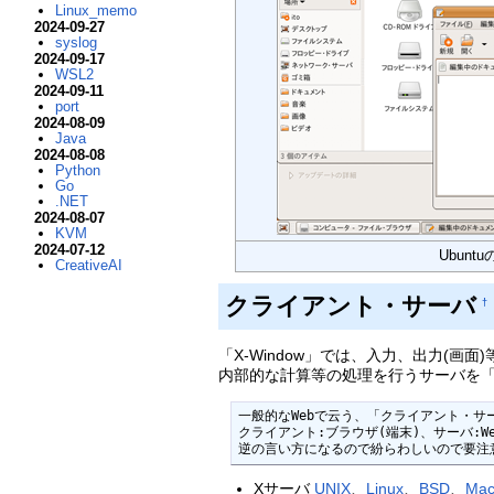
Linux_memo
2024-09-27
syslog
2024-09-17
WSL2
2024-09-11
port
2024-08-09
Java
2024-08-08
Python
Go
.NET
2024-08-07
KVM
2024-07-12
Ubunt
CreativeAI
クライアント・サーバ
†
「X-Window」では、入力、出力(画
内部的な計算等の処理を行うサーバを「
一般的なWebで云う、「クライアント・サー
クライアント:ブラウザ(端末)、サーバ:Web
逆の言い方になるので紛らわしいので要注
Xサーバ
UNIX
、
Linux
、
BSD
、
Mac