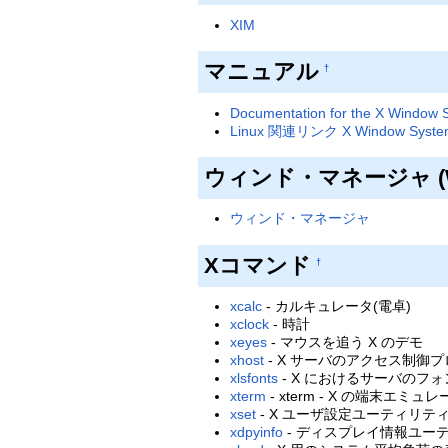
XIM
マニュアル
†
Documentation for the X Window S
Linux 関連リンク X Window Syste
ウィンド・マネージャ (
ウィンド・マネージャ
Xコマンド
†
xcalc
- カルキュレータ(電卓)
xclock
- 時計
xeyes
- マウスを追う X のデモ
xhost
- X サーバのアクセス制御
xlsfonts
- X におけるサーバのフ
xterm
- xterm - X の端末エミュレー
xset
- X ユーザ設定ユーティリテ
xdpyinfo
- ディスプレイ情報ユー