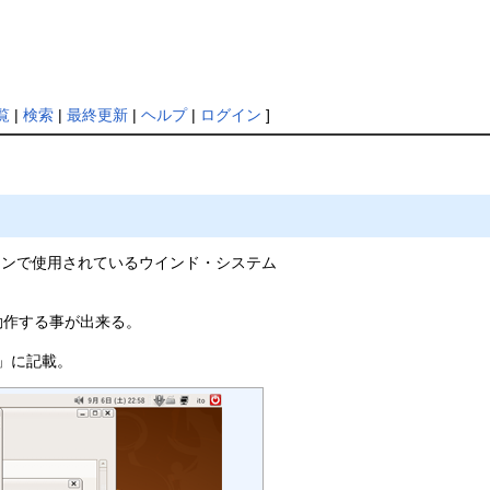
覧
|
検索
|
最終更新
|
ヘルプ
|
ログイン
]
インで使用されているウインド・システム
動作する事が出来る。
」に記載。