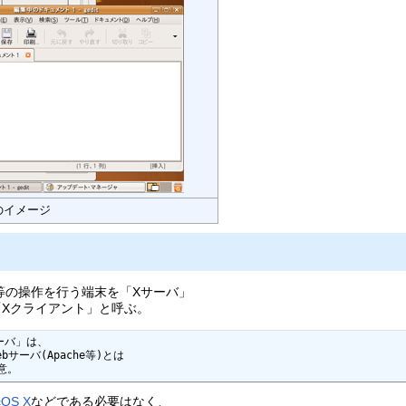
uのイメージ
面)等の操作を行う端末を「Xサーバ」
Xクライアント」と呼ぶ。
バ」は、

サーバ(Apache等)とは

意。
OS X
などである必要はなく、