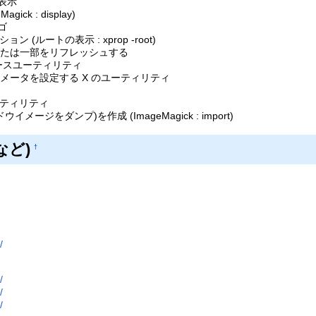
表示
gick : display)
ゴ
(ルートの表示 : xprop -root)
体または一部をリフレッシュする
ベースユーティリティ
メータを設定する X のユーティリティ
ーティリティ
ージをダンプ)を作成 (ImageMagick : import)
など)
†
/
/
/
/