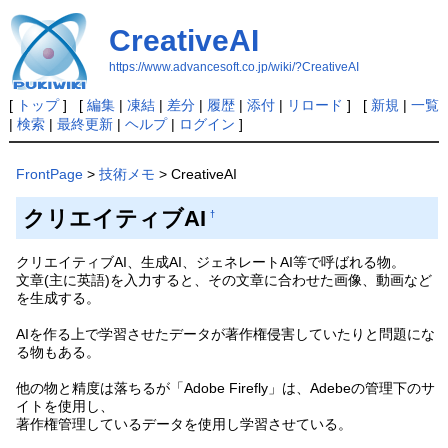
CreativeAI
https://www.advancesoft.co.jp/wiki/?CreativeAI
[
トップ
] [
編集
|
凍結
|
差分
|
履歴
|
添付
|
リロード
] [
新規
|
一覧
|
検索
|
最終更新
|
ヘルプ
|
ログイン
]
FrontPage
>
技術メモ
> CreativeAI
クリエイティブAI
†
クリエイティブAI、生成AI、ジェネレートAI等で呼ばれる物。
文章(主に英語)を入力すると、その文章に合わせた画像、動画など
を生成する。
AIを作る上で学習させたデータが著作権侵害していたりと問題にな
る物もある。
他の物と精度は落ちるが「Adobe Firefly」は、Adebeの管理下のサ
イトを使用し、
著作権管理しているデータを使用し学習させている。