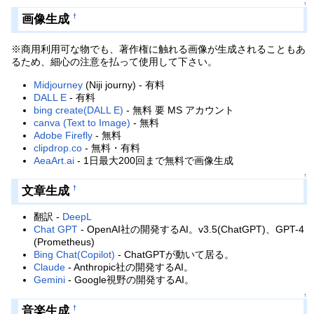
↑
画像生成
†
※商用利用可な物でも、著作権に触れる画像が生成されることもあ
るため、細心の注意を払って使用して下さい。
Midjourney
(Niji journy) - 有料
DALL E
- 有料
bing create(DALL E)
- 無料 要 MS アカウント
canva (Text to Image)
- 無料
Adobe Firefly
- 無料
clipdrop.co
- 無料・有料
AeaArt.ai
- 1日最大200回まで無料で画像生成
↑
文章生成
†
翻訳 -
DeepL
Chat GPT
- OpenAI社の開発するAI。v3.5(ChatGPT)、GPT-4
(Prometheus)
Bing Chat(Copilot)
- ChatGPTが動いて居る。
Claude
- Anthropic社の開発するAI。
Gemini
- Google視野の開発するAI。
↑
音楽生成
†