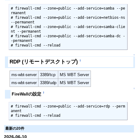
# firewall-cmd --zone=public --add-service=samba --pe
rmanent

# firewall-cmd --zone=public --add-service=netbios-ns 
--permanent

# firewall-cmd --zone=public --add-service=samba-clie
nt --permanent

# firewall-cmd --zone=public --add-service=samba-dc -
-permanent

# firewall-cmd --reload
↑
RDP (リモートデスクトップ)
†
ms-wbt-server
3389/tcp
MS WBT Server
ms-wbt-server
3389/udp
MS WBT Server
↑
†
FireWallの設定
# firewall-cmd --zone=public --add-service=rdp --perm
anent

# firewall-cmd --reload
最新の20件
2026-06-10