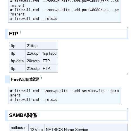
# firewall-cmd  --zone=public--add-port=8080/tcp --pe
rmanent

# firewall-cmd  --zone=public--add-port=8080/udp --pe
rmanent

# firewall-cmd --reload
↑
FTP
†
ftp
21/tcp
ftp
21/udp
fsp fspd
ftp-data
20/sctp
FTP
ftp
21/sctp
FTP
↑
†
FireWallの設定
# firewall-cmd --zone=public --add-service=ftp --perm
anent

# firewall-cmd --reload
↑
SAMBA関係
†
netbios-n
137/tcp
NETBIOS Name Service