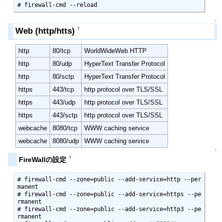
# firewall-cmd --reload
↑
Web (http/htts)
†
http
80/tcp
WorldWideWeb HTTP
http
80/udp
HyperText Transfer Protocol
http
80/sctp
HyperText Transfer Protocol
https
443/tcp
http protocol over TLS/SSL
https
443/udp
http protocol over TLS/SSL
https
443/sctp
http protocol over TLS/SSL
webcache
8080/tcp
WWW caching service
webcache
8080/udp
WWW caching service
↑
†
FireWallの設定
# firewall-cmd --zone=public --add-service=http --per
manent

# firewall-cmd --zone=public --add-service=https --pe
rmanent

# firewall-cmd --zone=public --add-service=http3 --pe
rmanent
