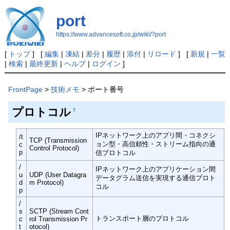
port
https://www.advancesoft.co.jp/wiki/?port
[
トップ
] [
編集
|
凍結
|
差分
|
履歴
|
添付
|
リロード
] [
新規
|
一覧
|
検索
|
最終更新
|
ヘルプ
|
ログイン
]
FrontPage
>
技術メモ
> ポート番号
プロトコル
†
IPネットワーク上のアプリ間・コネクシ
/t
TCP (Transmission
ョン型・高信頼性・ストリーム指向の通
c
Control Protocol)
p
信プロトコル
/
IPネットワーク上のアプリケーション間
u
UDP (User Datagra
データグラム送信を実現する通信プロト
d
m Protocol)
コル
p
/
s
SCTP (Stream Cont
トランスポート層のプロトコル
c
rol Transmission Pr
t
otocol)