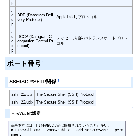
p
/
d
DDP (Datagram Deli
AppleTalk用プロトコル
d
very Protocol)
p
/
d
DCCP (Datagram C
メッセージ指向のトランスポートプロト
c
ongestion Control Pr
コル
c
otocol)
p
↑
ポート番号
†
↑
SSH/SCP/SFTP関係
†
ssh
22/tcp
The Secure Shell (SSH) Protocol
ssh
22/udp
The Secure Shell (SSH) Protocol
↑
†
FireWallの設定
※基本的には、FireWall設定は解放されていることが多い。

# firewall-cmd --zone=public --add-service=ssh --perm
anent
