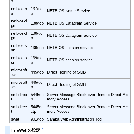
s
netbios-n
137/ud
NETBIOS Name Service
s
p
netbios-d
138/tcp
NETBIOS Datagram Service
gm
netbios-d
138/ud
NETBIOS Datagram Service
gm
p
netbios-s
139/tcp
NETBIOS session service
sn
netbios-s
139/ud
NETBIOS session service
sn
p
microsoft
445/tcp
Direct Hosting of SMB
-ds
microsoft
445/ud
Direct Hosting of SMB
-ds
p
smbdirec
5445/tc
Server Message Block over Remote Direct Me
t
p
mory Access
smbdirec
5445/s
Server Message Block over Remote Direct Me
t
ctp
mory Access
swat
901/tcp
Samba Web Administration Tool
↑
†
FireWallの設定