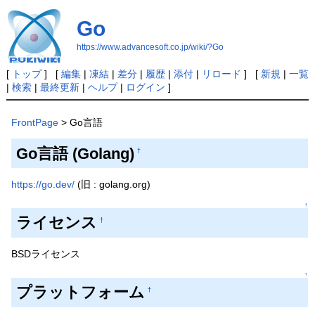
Go
https://www.advancesoft.co.jp/wiki/?Go
[
トップ
] [
編集
|
凍結
|
差分
|
履歴
|
添付
|
リロード
] [
新規
|
一覧
|
検索
|
最終更新
|
ヘルプ
|
ログイン
]
FrontPage
> Go言語
Go言語 (Golang)
†
https://go.dev/
(旧 : golang.org)
↑
ライセンス
†
BSDライセンス
↑
プラットフォーム
†