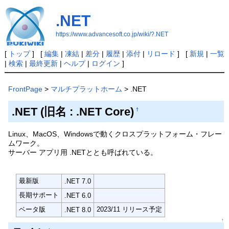
.NET
https://www.advancesoft.co.jp/wiki/?.NET
[
トップ
] [
編集
|
凍結
|
差分
|
履歴
|
添付
|
リロード
] [
新規
|
一覧
|
検索
|
最終更新
|
ヘルプ
|
ログイン
]
FrontPage
>
マルチプラットホーム
> .NET
.NET (旧名 : .NET Core)
†
Linux、MacOS、Windowsで動くクロスプラットフォーム・フレー
ムワーク。
サーバー アプリ用 .NETととも呼ばれている。
最新版
.NET 7.0
長期サポート
.NET 6.0
ベータ版
2023/11 リリース予定
.NET 8.0
↑