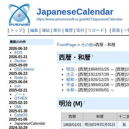
JapaneseCalendar
https://www.advancesoft.co.jp/wiki/?JapaneseCalendar
[
トップ
] [
編集
|
凍結
|
差分
|
履歴
|
添付
|
リロード
] [
新規
|
一
最新の20件
FrontPage
>
その他
>西暦・和暦
2026-06-10
EOS
西暦・和暦
2026-01-21
†
Docker
2025-09-09
明治
- [西暦]1868/01/25 ～ [西暦]19
OSS-Memo
2025-06-23
大正
- [西暦]1912/07/30 ～ [西暦]19
Node.js
昭和
- [西暦]1926/12/25 ～ [西暦]19
2025-06-04
平成
- [西暦]1989/01/08 ～ [西暦]20
ssh
令和
- [西暦]2019/05/01 ～
2025-02-21
ノート
OTHER
明治 (M)
2025-02-10
†
UML
2025-01-30
CentOS
西暦
和暦
十二
2025-01-06
JapaneseCalendar
明治01年01月01日
辰
1868/01/01
2024-10-29