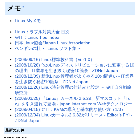
↑
メモ
†
Linux Myメモ
Linuxトラブル対策大全 目次
＠IT：Linux Tips Index
日本Linux協会/Japan Linux Association
ペンギンの杜 ～ Linux ソフト集 ～
(2008/09/16) Linux標準教科書（Ver1.0）
(2008/10/28) 他のLinuxディストリビューションに変更する10
の理由 - IT業界を生き抜く秘密10箇条 - ZDNet Japan
(2008/12/09) 新米Linux管理者がよくやる10の間違い - IT業界
を生き抜く秘密10箇条 - ZDNet Japan
(2008/12/26) Linux時刻管理の仕組みと設定 － ＠IT自分戦略
研究所
(2009/03/25) 『Linux』カーネル 2.6.29、新マスコット『Tu
z』を引き連れて登場 - japan.internet.com Webテクノロジー
(2009/04/15) ＠IT：KVMの導入と基本的な使い方（1/3）
(2009/12/04) Linuxカーネル2.6.32がリリース - Editor’s FYI -
ZDNet Japan
最新の20件