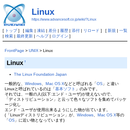
Linux
https://www.advancesoft.co.jp/wiki/?Linux
[
トップ
] [
編集
|
凍結
|
差分
|
履歴
|
添付
|
リロード
] [
新規
|
一覧
|
検索
|
最終更新
|
ヘルプ
|
ログイン
]
FrontPage
>
UNIX
> Linux
Linux
†
The Linux Foundation Japan
一般的な、
Windows
、
Mac OS X
などと呼ばれる「
OS
」と違い
Linuxと呼ばれているのは「
基本ソフト
」のみです。
それでは、一般の人(以下:エンド・ユーザ)が使えないので、
「ディストリビューション」と云って色々なソフトを集めてパッケ
ージ化し
エンド・ユーザが使用出来るようにした物が出ています。
(「Linuxディストリビューション」が、
Windows
、
Mac OS X
等の
「
OS
」に近い物となっています)