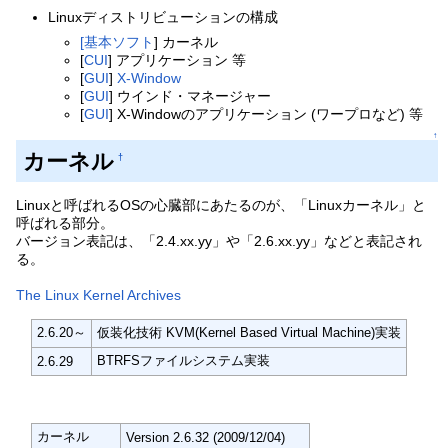
Linuxディストリビューションの構成
[基本ソフト
] カーネル
[
CUI
] アプリケーション 等
[
GUI
]
X-Window
[
GUI
] ウインド・マネージャー
[
GUI
] X-Windowのアプリケーション (ワープロなど) 等
↑
カーネル
†
Linuxと呼ばれるOSの心臓部にあたるのが、「Linuxカーネル」と
呼ばれる部分。
バージョン表記は、「2.4.xx.yy」や「2.6.xx.yy」などと表記され
る。
The Linux Kernel Archives
2.6.20～
仮装化技術 KVM(Kernel Based Virtual Machine)実装
BTRFSファイルシステム実装
2.6.29
カーネル
Version 2.6.32 (2009/12/04)