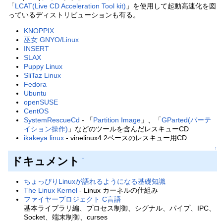
「
LCAT(Live CD Acceleration Tool kit)
」を使用して起動高速化を図
っているディストリビューションも有る。
KNOPPIX
巫女 GNYO/Linux
INSERT
SLAX
Puppy Linux
SliTaz Linux
Fedora
Ubuntu
openSUSE
CentOS
SystemRescueCd
- 「
Partition Image
」、「
GParted(パーテ
イション操作)
」などのツールを含んだレスキューCD
ikakeya linux
- vinelinux4.2ベースのレスキュー用CD
↑
ドキュメント
†
ちょっぴりLinuxが語れるようになる基礎知識
The Linux Kernel
- Linux カーネルの仕組み
ファイヤープロジェクト C言語
基本ライブラリ編、プロセス制御、シグナル、パイプ、IPC、
Socket、端末制御、curses