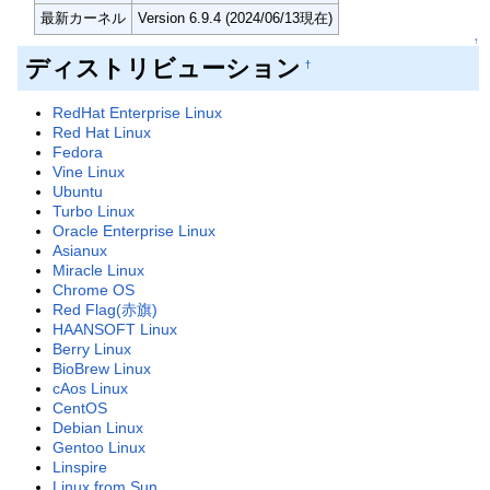
最新カーネル
Version 6.9.4 (2024/06/13現在)
↑
ディストリビューション
†
RedHat Enterprise Linux
Red Hat Linux
Fedora
Vine Linux
Ubuntu
Turbo Linux
Oracle Enterprise Linux
Asianux
Miracle Linux
Chrome OS
Red Flag(赤旗)
HAANSOFT Linux
Berry Linux
BioBrew Linux
cAos Linux
CentOS
Debian Linux
Gentoo Linux
Linspire
Linux from Sun