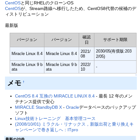
CentOS
と同じRHELのクローンOS
CentOS
が、Stream路線へ移行したため、CentOS8代替の候補のデ
ィストリビューション
最新版
確認
バージョン
バージョン
サポート期限
日
2030/05(有償版:203
2021/
Miracle Linux 8.4
Miracle Linux 8.4
08
2/05)
Miracle Linux 9 b
Miracle Linux 9 b
2022/
-
ata
ata
10
↑
メモ
†
CentOS 8.4 互換の MIRACLE LINUX 8.4
- 最長 12 年のメン
テナンス提供で安心
MIRACLE StandbyDB X
-
Oracle
データベースのバックアップ
ソフト
Linux技術トレーニング 基本管理コース
(2008/10/01) ミラクル・リナックス，新版出荷と乗り換えキ
ャンペーンで巻き返しへ：ITpro
最新の20件