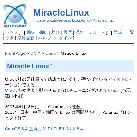
MiracleLinux
https://www.advancesoft.co.jp/wiki/?MiracleLinux
[
トップ
] [
編集
|
凍結
|
差分
|
履歴
|
添付
|
リロード
] [
新規
|
一覧
|
検索
|
最終更新
|
ヘルプ
|
ログイン
]
FrontPage
>
UNIX
>
Linux
> Miracle Linux
Miracle Linux
†
Oracle社の元社員らで結成された会社が手かげているディストロビ
ーションである。
Oracle
を効率よく動かせるようにチューニングされている。(※現
在は不明)
2007年9月18日に、「Asianux」へ統合。
2015年 日本・中国・韓国で Linux 共同開発を行う Asianuxプロジ
ェクト終了。
CentOS 8.4 互換の MIRACLE LINUX 8.4