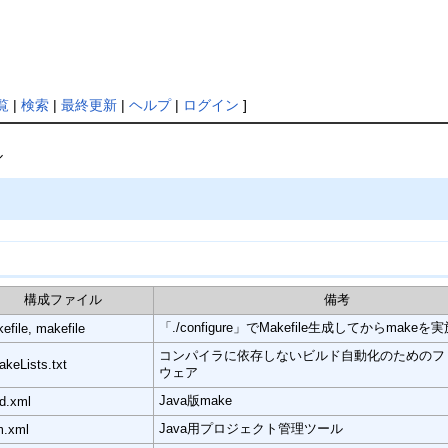
覧
|
検索
|
最終更新
|
ヘルプ
|
ログイン
]
ル
構成ファイル
備考
「./configure」でMakefile生成してからmakeを
efile, makefile
コンパイラに依存しないビルド自動化のためのフ
keLists.txt
ウェア
Java版make
ld.xml
Java用プロジェクト管理ツール
m.xml