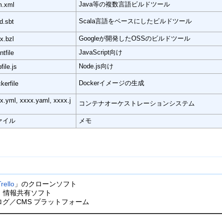
Java等の複数言語ビルドツール
m.xml
Scala言語をベースにしたビルドツール
ld.sbt
Googleが開発したOSSのビルドツール
x.bzl
JavaScript向け
ntfile
Node.js向け
file.js
Dockerイメージの生成
kerfile
x.yml, xxxx.yaml, xxxx.j
コンテナオーケストレーションシステム
ァイル
メモ
rello
」のクローンソフト
、情報共有ソフト
ログ／CMS プラットフォーム