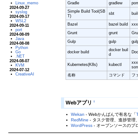
Linux_memo
Gradle
gradlew
po
2024-09-27
Simple Build Tool(SB
syslog
sbt
bui
T)
2024-09-17
WSL2
Bazel
bazel build
xxx
2024-09-11
port
Grunt
grunt
Gru
2024-08-09
Java
Gulp
gulp
gulp
2024-08-08
Python
docker buil
Go
docker build
Doc
d
.NET
2024-08-07
xxx
Kubernetes(K8s)
kubectl
KVM
son
2024-07-12
CreativeAI
名称
コマンド
フ
Webアプリ
†
Wekan
- Webかんばんで有名な「
T
RedMine
- タスク管理、進捗管理
WordPress
- オープンソースのブ