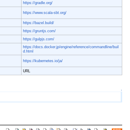
https://gradle.org/
https://www.scala-sbt.org/
https://bazel.build/
https://gruntjs.com/
https://gulpjs.com/
https://docs.docker.jp/engine/reference/commandline/buil
d.html
https://kubernetes.io/ja/
URL
↑