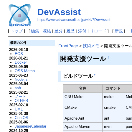
DevAssist
https://www.advancesoft.co.jp/wiki/?DevAssist
[
トップ
] [
編集
|
凍結
|
差分
|
履歴
|
添付
|
リロード
] [
新規
|
一
最新の20件
FrontPage
>
技術メモ
> 開発支援ツー
2026-06-10
EOS
開発支援ツール
2026-01-21
†
Docker
2025-09-09
OSS-Memo
2025-06-23
ビルドツール
†
Node.js
2025-06-04
ssh
名称
コマンド
2025-02-21
ノート
GNU Make
make
Mak
OTHER
2025-02-10
CMake
cmake
CMa
UML
2025-01-30
CentOS
Apache Ant
ant
bui
2025-01-06
JapaneseCalendar
Apache Maven
mvn
po
2024-10-29