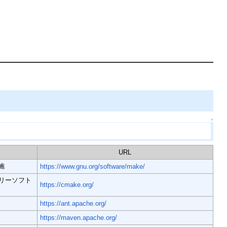
↑
URL
実施
https://www.gnu.org/software/make/
リーソフト
https://cmake.org/
https://ant.apache.org/
https://maven.apache.org/