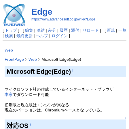
Edge
https://www.advancesoft.co.jp/wiki/?Edge
[
トップ
] [
編集
|
凍結
|
差分
|
履歴
|
添付
|
リロード
] [
新規
|
一覧
|
検索
|
最終更新
|
ヘルプ
|
ログイン
]
Web
FrontPage
>
Web
> Microsoft Edge(Edge)
Microsoft Edge(Edge)
†
マイクロソフト社の作成しているインターネット・ブラウザ
本家
でダウンロード可能
初期版と現在版はエンジンが異なる
現在のバージョンは、Chromiumベースとなっている。
↑
対応OS
†