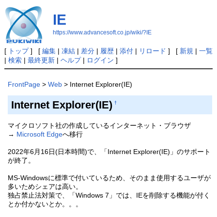
IE
https://www.advancesoft.co.jp/wiki/?IE
[
トップ
] [
編集
|
凍結
|
差分
|
履歴
|
添付
|
リロード
] [
新規
|
一覧
|
検索
|
最終更新
|
ヘルプ
|
ログイン
]
FrontPage
>
Web
> Internet Explorer(IE)
Internet Explorer(IE)
†
マイクロソフト社の作成しているインターネット・ブラウザ
→
Microsoft Edge
へ移行
2022年6月16日(日本時間)で、「Internet Explorer(IE)」のサポート
が終了。
MS-Windowsに標準で付いているため、そのまま使用するユーザが
多いためシェアは高い。
独占禁止法対策で、「Windows 7」では、IEを削除する機能が付く
とか付かないとか。。。