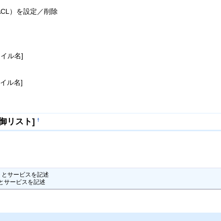
CL）を設定／削除
ファイル名]
ファイル名]
御リスト]
†
ストとサービスを記述

ストとサービスを記述