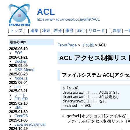
ACL
https://www.advancesoft.co.jp/wiki/?ACL
[
トップ
] [
編集
|
凍結
|
差分
|
履歴
|
添付
|
リロード
] [
新規
|
一
最新の20件
FrontPage
>
その他
> ACL
2026-06-10
EOS
ACL アクセス制御リスト (Ac
2026-01-21
Docker
2025-09-09
OSS-Memo
2025-06-23
ファイルシステム ACL[アクセス制御
Node.js
2025-06-04
ssh
$ ls -al

2025-02-21
drwxrwxrwx[.] ... ACL設定なし

ノート
drwxrwxrwx[+] ... ACL設定あり

OTHER
drwxrwxrwx[ ] ... なし

2025-02-10
-↑chmod  ↑ ACL
UML
2025-01-30
getfacl [オプション] [ファイル名]
CentOS
2025-01-06
ファイルのアクセス制御リスト（A
JapaneseCalendar
2024-10-29