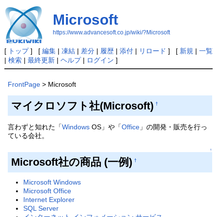
Microsoft
https://www.advancesoft.co.jp/wiki/?Microsoft
[
トップ
] [
編集
|
凍結
|
差分
|
履歴
|
添付
|
リロード
] [
新規
|
一覧
|
検索
|
最終更新
|
ヘルプ
|
ログイン
]
FrontPage
> Microsoft
マイクロソフト社(Microsoft)
†
言わずと知れた「
Windows
OS」や「
Office
」の開発・販売を行っ
ている会社。
↑
Microsoft社の商品 (一例)
†
Microsoft Windows
Microsoft Office
Internet Explorer
SQL Server
インターネット インフォメーション サービス