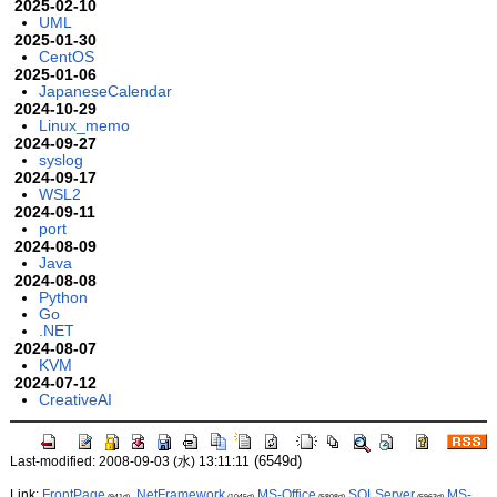
2025-02-10
UML
2025-01-30
CentOS
2025-01-06
JapaneseCalendar
2024-10-29
Linux_memo
2024-09-27
syslog
2024-09-17
WSL2
2024-09-11
port
2024-08-09
Java
2024-08-08
Python
Go
.NET
2024-08-07
KVM
2024-07-12
CreativeAI
(6549d)
Last-modified: 2008-09-03 (水) 13:11:11
Link:
FrontPage
.NetFramework
MS-Office
SQLServer
MS-
(941d)
(1045d)
(5808d)
(5963d)