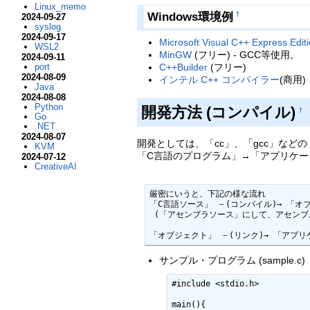
Linux_memo
Windows環境例
†
2024-09-27
syslog
2024-09-17
Microsoft Visual C++ Express Edit
WSL2
MinGW
(フリー) - GCC等使用。
2024-09-11
port
C++Builder
(フリー)
2024-08-09
インテル C++ コンパイラー
(商用)
Java
2024-08-08
Python
開発方法 (コンパイル)
†
Go
.NET
2024-08-07
開発としては、「cc」、「gcc」な
KVM
「C言語のプログラム」→「アプリケー
2024-07-12
CreativeAI
厳密にいうと、下記の様な流れ

「C言語ソース」 －(コンパイル)→ 「オ
 (「アセンブラソース」にして、アセンブルは最近はやらない)

「オブジェクト」 －(リンク)→ 「アプ
サンプル・プログラム (sample.c)
#include <stdio.h>

main(){
