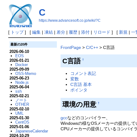
C
https://www.advancesoft.co.jp/wiki/?C
[
トップ
] [
編集
|
凍結
|
差分
|
履歴
|
添付
|
リロード
] [
新規
|
一
最新の20件
FrontPage
>
C/C++
> C言語
2026-06-10
EOS
C言語
2026-01-21
†
Docker
2025-09-09
コメント表記
OSS-Memo
2025-06-23
変数
Node.js
C言語 基本
2025-06-04
ポインタ
ssh
2025-02-21
ノート
環境の用意
†
OTHER
2025-02-10
UML
gcc
などのコンパイラー、
2025-01-30
CentOS
Windowsの様なOSメーカーの提供し
2025-01-06
CPUメーカーの提供しているコンパイラ
JapaneseCalendar
2024-10-29