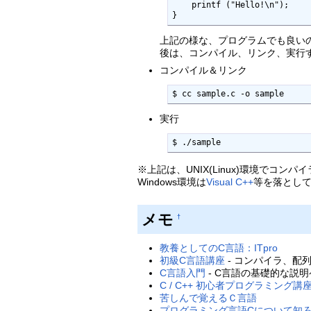
    printf ("Hello!\n");

}
上記の様な、プログラムでも良い
後は、コンパイル、リンク、実行す
コンパイル＆リンク
実行
$ ./sample
※上記は、UNIX(Linux)環境でコ
Windows環境は
Visual C++
等を落とし
メモ
†
教養としてのC言語：ITpro
初級C言語講座
- コンパイラ、配列
C言語入門
- C言語の基礎的な説
C / C++ 初心者プログラミング講
苦しんで覚えるＣ言語
プログラミング言語Cについて知ろう 