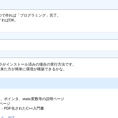
ので作れば「プログラミング」完了。
ればOK。
ンパイラがインストール済みの場合の実行方法です。
て来た方が簡単に環境が構築できるかな。
、ポインタ、static変数等の説明ページ
明ページ
座
- PDF化されたC++入門書
- ＠IT