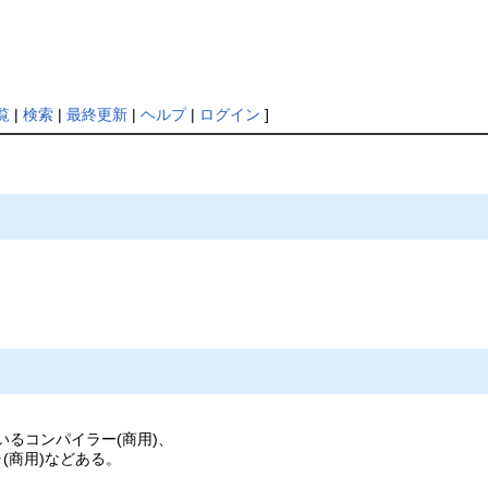
覧
|
検索
|
最終更新
|
ヘルプ
|
ログイン
]
ているコンパイラー(商用)、
(商用)などある。