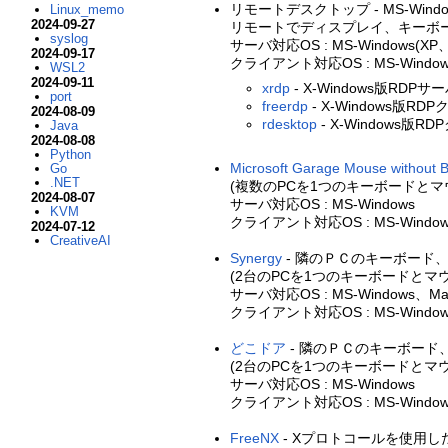
リモートデスクトップ - MS-Wind
Linux_memo
2024-09-27
リモートでディスプレイ、キーボード、
syslog
サーバ対応OS : MS-Windows(XP
2024-09-17
クライアント対応OS : MS-Windo
WSL2
2024-09-11
xrdp
- X-Windows版RDPサ
port
freerdp
- X-Windows版R
2024-08-09
rdesktop
- X-Windows版R
Java
2024-08-08
Python
Microsoft Garage Mouse without 
Go
.NET
(複数のPCを1つのキーボードと
2024-08-07
サーバ対応OS : MS-Windows
KVM
クライアント対応OS : MS-Window
2024-07-12
CreativeAI
Synergy
- 隣のＰＣのキーボード、マ
(2台のPCを1つのキーボードと
サーバ対応OS : MS-Windows、MacO
クライアント対応OS : MS-Windows、
どこドア
- 隣のＰＣのキーボード
(2台のPCを1つのキーボードと
サーバ対応OS : MS-Windows
クライアント対応OS : MS-Window
FreeNX
- Xプロトコールを使用し