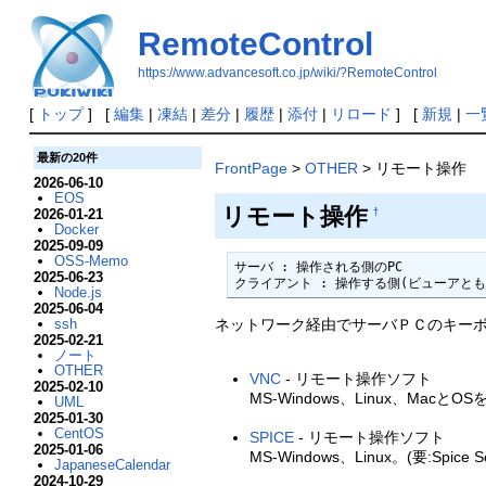
RemoteControl
https://www.advancesoft.co.jp/wiki/?RemoteControl
[
トップ
] [
編集
|
凍結
|
差分
|
履歴
|
添付
|
リロード
] [
新規
|
一
最新の20件
FrontPage
>
OTHER
> リモート操作
2026-06-10
EOS
リモート操作
2026-01-21
†
Docker
2025-09-09
OSS-Memo
サーバ : 操作される側のPC

2025-06-23
クライアント : 操作する側(ビューアと
Node.js
2025-06-04
ネットワーク経由でサーバＰＣのキー
ssh
2025-02-21
ノート
OTHER
VNC
- リモート操作ソフト
2025-02-10
MS-Windows、Linux、Macと
UML
2025-01-30
CentOS
SPICE
- リモート操作ソフト
2025-01-06
MS-Windows、Linux。(要:Spice Se
JapaneseCalendar
2024-10-29