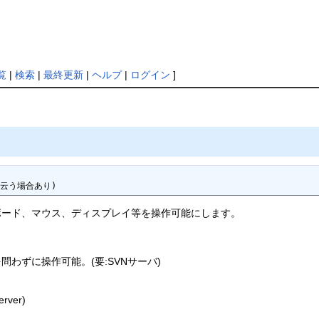
覧
|
検索
|
最終更新
|
ヘルプ
|
ログイン
]
も云う場合あり)
ボード、マウス、ディスプレイ等を操作可能にします。
OSを問わずに操作可能。(要:SVNサーバ)
rver)