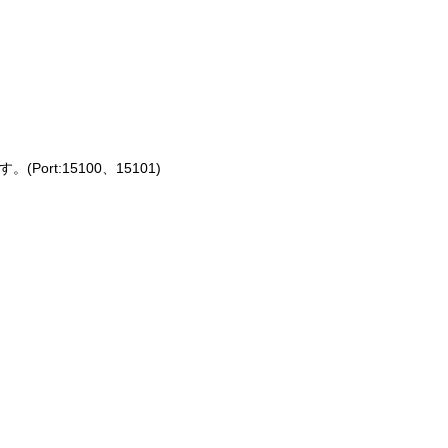
rt:15100、15101)