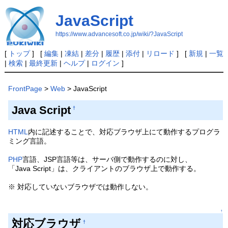
JavaScript
https://www.advancesoft.co.jp/wiki/?JavaScript
[
トップ
] [
編集
|
凍結
|
差分
|
履歴
|
添付
|
リロード
] [
新規
|
一覧
|
検索
|
最終更新
|
ヘルプ
|
ログイン
]
FrontPage
>
Web
> JavaScript
Java Script
†
HTML
内に記述することで、対応ブラウザ上にて動作するプログラ
ミング言語。
PHP
言語、JSP言語等は、サーバ側で動作するのに対し、
「Java Script」は、クライアントのブラウザ上で動作する。
※ 対応していないブラウザでは動作しない。
↑
対応ブラウザ
†