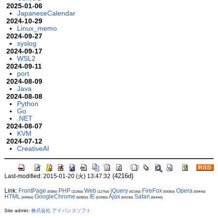
2025-01-06
JapaneseCalendar
2024-10-29
Linux_memo
2024-09-27
syslog
2024-09-17
WSL2
2024-09-11
port
2024-08-09
Java
2024-08-08
Python
Go
.NET
2024-08-07
KVM
2024-07-12
CreativeAI
(4216d)
Last-modified: 2015-01-20 (火) 13:47:32
Link:
FrontPage
PHP
Web
jQuery
FireFox
Opera
(938d)
(1136d)
(1275d)
(4216d)
(5936d)
(5944d)
HTML
GoogleChrome
IE
Ajax
Safari
(5996d)
(6085d)
(6348d)
(6423d)
(6544d)
Site admin:
株式会社 アドバンスソフト