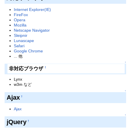
Internet Explorer(IE)
FireFox
Opera
Mozilla
Netscape Navigator
Sleipnir
Lunascape
Safari
Google Chrome
... 他
↑
非対応ブラウザ
†
Lynx
w3m など
↑
Ajax
†
Ajax
↑
jQuery
†