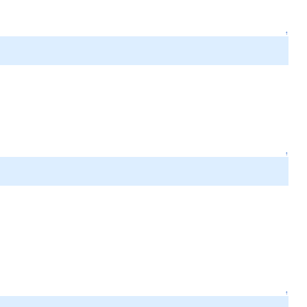
↑
↑
↑