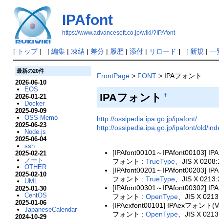
IPAfont
https://www.advancesoft.co.jp/wiki/?IPAfont
[
トップ
] [
編集
|
凍結
|
差分
|
履歴
|
添付
|
リロード
] [
新規
|
一
最新の20件
FrontPage
>
FONT
> IPAフォント
2026-06-10
EOS
IPAフォント
2026-01-21
†
Docker
2025-09-09
OSS-Memo
http://ossipedia.ipa.go.jp/ipafont/
2025-06-23
http://ossipedia.ipa.go.jp/ipafont/old/in
Node.js
2025-06-04
ssh
[IPAfont00101～IPAfont00103] I
2025-02-21
ノート
フォント :
TrueType
、JIS X 0208:
OTHER
[IPAfont00201～IPAfont002
2025-02-10
フォント :
TrueType
、JIS X 0213:
UML
[IPAfont00301～IPAfont00302] 
2025-01-30
CentOS
フォント :
OpenType
、JIS X 02
2025-01-06
[IPAexfont00101] IPAexフォント(Ve
JapaneseCalendar
フォント :
OpenType
、JIS X 021
2024-10-29