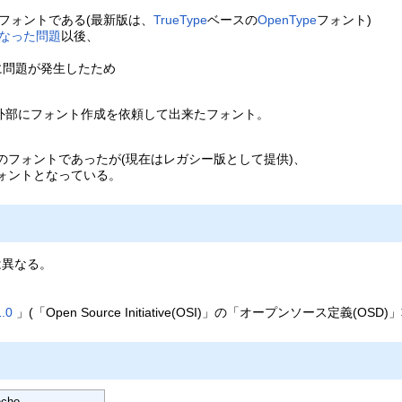
フォントである(最新版は、
TrueType
ベースの
OpenType
フォント)
なった問題
以後、
に問題が発生したため
外部にフォント作成を依頼して出来たフォント。
7」準拠のフォントであったが(現在はレガシー版として提供)、
拠のフォントとなっている。
は異なる。
。
.0
」(「Open Source Initiative(OSI)」の「オープンソース定義(OSD)
cho