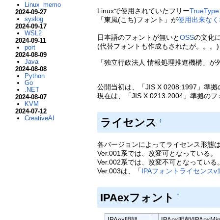
Linux_memo
Linuxで使用されていたフリー
TrueType
2024-09-27
syslog
「東風(こち)フォント」が
使用出来なく
2024-09-17
WSL2
日本語のフォントが無いと
OSS
の文化
2024-09-11
(代替フォントも作成もされたが。。。)
port
2024-08-09
Java
「独立行政法人 情報処理推進機構」が
2024-08-08
Python
Go
公開当初は、「JIS X 0208:199
.NET
現在は、「JIS X 0213:2004」準
2024-08-07
KVM
2024-07-12
CreativeAI
ライセンス
†
各バージョンによってライセンス形態
Ver.001系では、改変可となっている。
Ver.002系では、改変不可となっている
Ver.003は、「
IPAフォントライセンスv1
IPAexフォント
†
IPAex明朝
IPAex明朝/IPAexMin