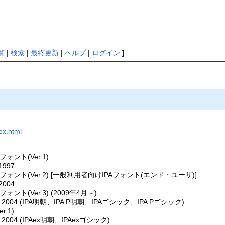
覧
|
検索
|
最終更新
|
ヘルプ
|
ログイン
]
dex.html
PAフォント(Ver.1)
1997
03] IPAフォント(Ver.2) [一般利用者向けIPAフォント(エンド・ユーザ)]
2004
IPAフォント(Ver.3) (2009年4月～)
13:2004 (IPA明朝、IPA P明朝、IPAゴシック、IPA Pゴシック)
r.1)
3:2004 (IPAex明朝、IPAexゴシック)