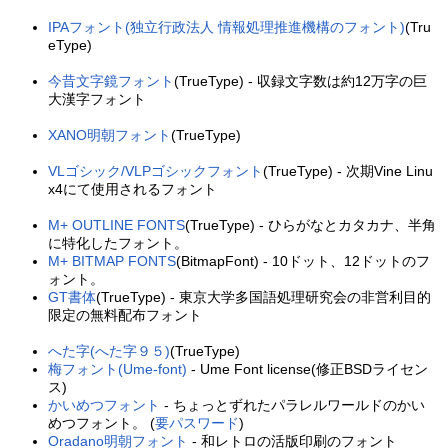
IPAフォント(独立行政法人 情報処理推進機構のフォント)
(Tru
eType)
今昔文字鏡フォント
(TrueType) - 収録文字数は約12万字の巨
大漢字フォント
XANO明朝フォント
(TrueType)
VLゴシック/VLPゴシックフォント
(TrueType) - 次期Vine Linu
x4にて使用されるフォント
M+ OUTLINE FONTS
(TrueType) - ひらがなとカタカナ、半角
に特化したフォント。
M+ BITMAP FONTS
(BitmapFont) - 10ドット、12ドットのフ
ォント。
GT書体
(TrueType) - 東京大学多国語処理研究会の非営利目的
限定の無料配布フォント
へた字(へた字９５)
(TrueType)
梅フォント(Ume-font)
- Ume Font license(修正BSDライセン
ス)
かいめつフォント
- ちょっとずれたパラレルワールドのかい
めつフォント。 (
要パスワード
)
Oradano明朝フォント
- 和レトロの活版印刷のフォント