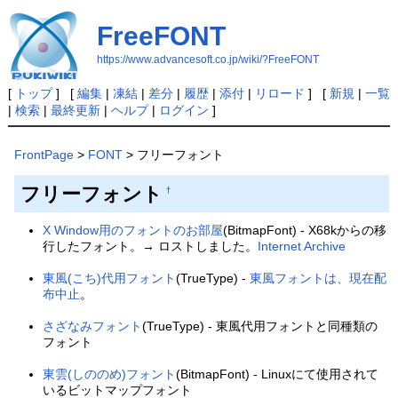
FreeFONT
https://www.advancesoft.co.jp/wiki/?FreeFONT
[
トップ
] [
編集
|
凍結
|
差分
|
履歴
|
添付
|
リロード
] [
新規
|
一覧
|
検索
|
最終更新
|
ヘルプ
|
ログイン
]
FrontPage
>
FONT
> フリーフォント
フリーフォント
†
X Window用のフォントのお部屋
(BitmapFont) - X68kからの移
行したフォント。→ ロストしました。
Internet Archive
東風(こち)代用フォント
(TrueType) -
東風フォントは、現在配
布中止
。
さざなみフォント
(TrueType) - 東風代用フォントと同種類の
フォント
東雲(しののめ)フォント
(BitmapFont) - Linuxにて使用されて
いるビットマップフォント