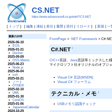
CS.NET
https://www.advancesoft.co.jp/wiki/?CS.NET
[
トップ
] [
編集
|
凍結
|
差分
|
履歴
|
添付
|
リロード
] [
新規
|
一
最新の20件
FrontPage
>
.NET Framework
> C#.NE
2026-06-10
EOS
C#.NET
†
2026-01-21
Docker
2025-09-09
C/C++
言語、
Java
言語等ミックスした
OSS-Memo
2025-06-23
マイクロソフト社オリジナルのオブジ
Node.js
2025-06-04
ssh
Visual C# 言語(MSDN)
2025-02-21
Visual C# フォーラム
ノート
OTHER
2025-02-10
テクニカル・メモ
UML
†
2025-01-30
CentOS
USBメモリ認識チェック
2025-01-06
JapaneseCalendar
2024-10-29