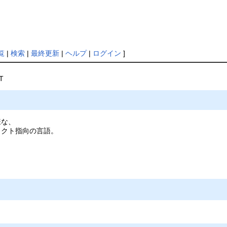
覧
|
検索
|
最終更新
|
ヘルプ
|
ログイン
]
T
様な、
ェクト指向の言語。