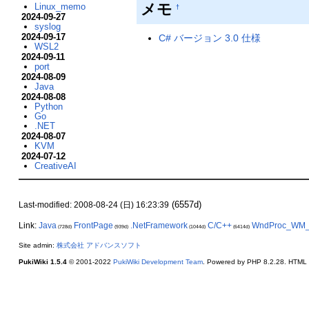
メモ
Linux_memo
†
2024-09-27
syslog
2024-09-17
C# バージョン 3.0 仕様
WSL2
2024-09-11
port
2024-08-09
Java
2024-08-08
Python
Go
.NET
2024-08-07
KVM
2024-07-12
CreativeAI
(6557d)
Last-modified: 2008-08-24 (日) 16:23:39
Link:
Java
FrontPage
.NetFramework
C/C++
WndProc_WM
(728d)
(939d)
(1044d)
(6414d)
Site admin:
株式会社 アドバンスソフト
PukiWiki 1.5.4
© 2001-2022
PukiWiki Development Team
. Powered by PHP 8.2.28. HTML c