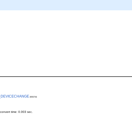
_DEVICECHANGE
(6557d)
onvert time: 0.003 sec.