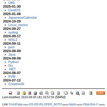
UML
2025-01-30
CentOS
2025-01-06
JapaneseCalendar
2024-10-29
Linux_memo
2024-09-27
syslog
2024-09-17
WSL2
2024-09-11
port
2024-08-09
Java
2024-08-08
Python
Go
.NET
2024-08-07
KVM
2024-07-12
CreativeAI
(5846d)
Last-modified: 2010-08-05 (木) 18:52:59
Link:
FrontPage
iOS-DEVELOPER_NOTO
Apple
Objective-C
(939d)
(3854d)
(3854d)
(5849d)