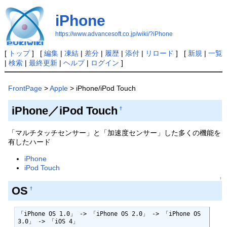
iPhone
https://www.advancesoft.co.jp/wiki/?iPhone
[
トップ
] [
編集
|
凍結
|
差分
|
履歴
|
添付
|
リロード
] [
新規
|
一覧
|
検索
|
最終更新
|
ヘルプ
|
ログイン
]
FrontPage
>
Apple
> iPhone/iPod Touch
iPhone／iPod Touch
†
「マルチタッチセンサー」と「加速度センサー」した多くの機能を
有したハード
iPhone
iPod Touch
↑
OS
†
「iPhone OS 1.0」 -> 「iPhone OS 2.0」 -> 「iPhone OS 
3.0」 -> 「iOS 4」