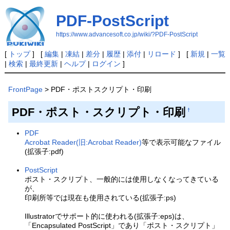
PDF-PostScript
https://www.advancesoft.co.jp/wiki/?PDF-PostScript
[
トップ
] [
編集
|
凍結
|
差分
|
履歴
|
添付
|
リロード
] [
新規
|
一覧
|
検索
|
最終更新
|
ヘルプ
|
ログイン
]
FrontPage
> PDF・ポストスクリプト・印刷
PDF・ポスト・スクリプト・印刷
†
PDF
Acrobat Reader(旧:Acrobat Reader)
等で表示可能なファイル
(拡張子:pdf)
PostScript
ポスト・スクリプト、一般的には使用しなくなってきている
が、
印刷所等では現在も使用されている(拡張子:ps)
Illustratorでサポート的に使われる(拡張子:eps)は、
「Encapsulated PostScript」であり「ポスト・スクリプト」