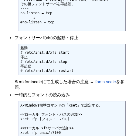
その後フォントサーバを再起動。

----

no-listen = tcp

      ↓

#no-listen = tcp

----
フォントサーバ(xfs)の起動・停止
起動

# /etc/init.d/xfs start

停止

# /etc/init.d/xfs stop

再起動

※mkfontscaleにて生成した場合の注意 →
fonts.scale
を参
照。
一時的なフォントの読み込み
X-Windows標準コマンドの「xset」で設定する。

<<ローカル フォント・パスの追加>>

xset +fp [フォント・パス]

<<ローカル xfsサーバの追加>>

xset +fp unix/:7100
