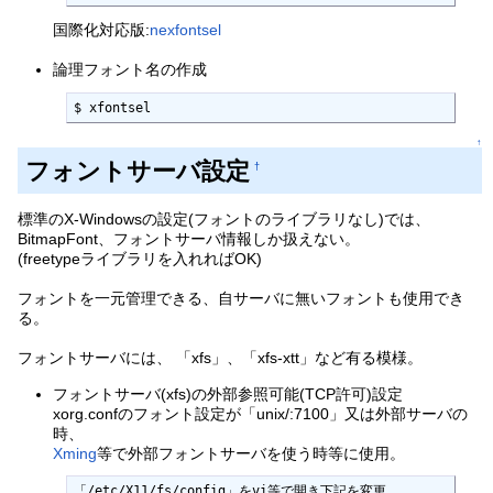
国際化対応版:
nexfontsel
論理フォント名の作成
$ xfontsel
↑
フォントサーバ設定
†
標準のX-Windowsの設定(フォントのライブラリなし)では、
BitmapFont、フォントサーバ情報しか扱えない。
(freetypeライブラリを入れればOK)
フォントを一元管理できる、自サーバに無いフォントも使用でき
る。
フォントサーバには、 「xfs」、「xfs-xtt」など有る模様。
フォントサーバ(xfs)の外部参照可能(TCP許可)設定
xorg.confのフォント設定が「unix/:7100」又は外部サーバの
時、
Xming
等で外部フォントサーバを使う時等に使用。
「/etc/X11/fs/config」をvi等で開き下記を変更。
