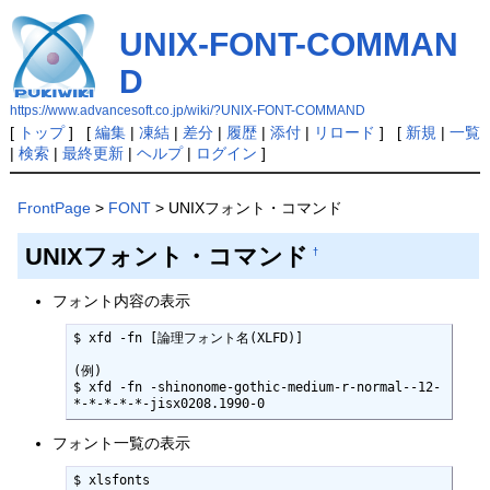
UNIX-FONT-COMMAN
D
https://www.advancesoft.co.jp/wiki/?UNIX-FONT-COMMAND
[
トップ
] [
編集
|
凍結
|
差分
|
履歴
|
添付
|
リロード
] [
新規
|
一覧
|
検索
|
最終更新
|
ヘルプ
|
ログイン
]
FrontPage
>
FONT
> UNIXフォント・コマンド
UNIXフォント・コマンド
†
フォント内容の表示
$ xfd -fn [論理フォント名(XLFD)]

(例)

$ xfd -fn -shinonome-gothic-medium-r-normal--12-
*-*-*-*-*-jisx0208.1990-0
フォント一覧の表示
$ xlsfonts