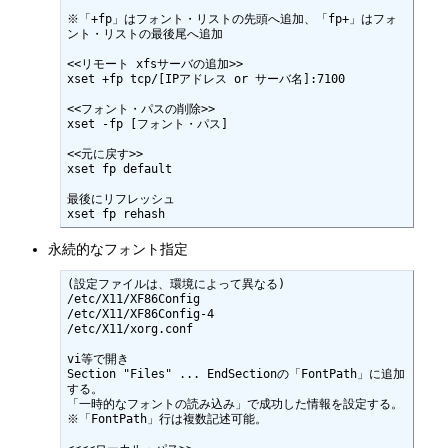
※「+fp」はフォント・リストの先頭へ追加、「fp+」はフォ
ント・リストの最後尾へ追加

<<リモート xfsサーバの追加>>

xset +fp tcp/[IPアドレス or サーバ名]:7100

<<フォント・パスの削除>>

xset -fp [フォント・パス]

<<元に戻す>>

xset fp default

最後にリフレッシュ

xset fp rehash
永続的なフォント指定
(設定ファイルは、環境によって異なる)

/etc/X11/XF86Config

/etc/X11/XF86Config-4

/etc/X11/xorg.conf

vi等で開き

Section "Files" ... EndSectionの「FontPath」に追加
する。

「一時的なフォントの読み込み」で成功した情報を設定する。

※「FontPath」行は複数記述可能。
