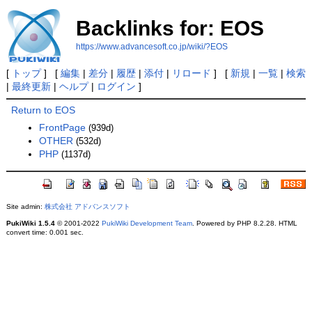
Backlinks for: EOS
https://www.advancesoft.co.jp/wiki/?EOS
[
トップ
] [
編集
|
差分
|
履歴
|
添付
|
リロード
] [
新規
|
一覧
|
検索
|
最終更新
|
ヘルプ
|
ログイン
]
Return to EOS
FrontPage
(939d)
OTHER
(532d)
PHP
(1137d)
Site admin:
株式会社 アドバンスソフト
PukiWiki 1.5.4
© 2001-2022
PukiWiki Development Team
. Powered by PHP 8.2.28. HTML
convert time: 0.001 sec.