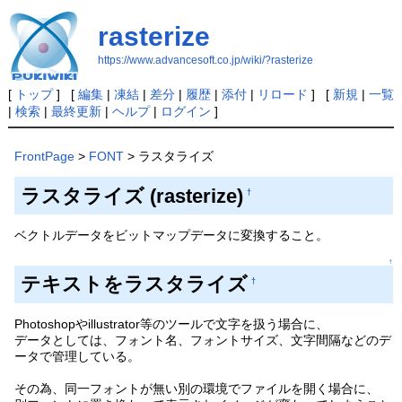
rasterize
https://www.advancesoft.co.jp/wiki/?rasterize
[
トップ
] [
編集
|
凍結
|
差分
|
履歴
|
添付
|
リロード
] [
新規
|
一覧
|
検索
|
最終更新
|
ヘルプ
|
ログイン
]
FrontPage
>
FONT
> ラスタライズ
ラスタライズ (rasterize)
†
ベクトルデータをビットマップデータに変換すること。
↑
テキストをラスタライズ
†
Photoshopやillustrator等のツールで文字を扱う場合に、
データとしては、フォント名、フォントサイズ、文字間隔などのデ
ータで管理している。
その為、同一フォントが無い別の環境でファイルを開く場合に、