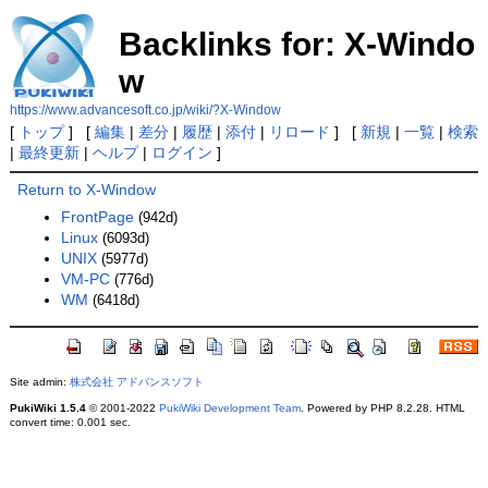
Backlinks for: X-Windo
w
https://www.advancesoft.co.jp/wiki/?X-Window
[
トップ
] [
編集
|
差分
|
履歴
|
添付
|
リロード
] [
新規
|
一覧
|
検索
|
最終更新
|
ヘルプ
|
ログイン
]
Return to X-Window
FrontPage
(942d)
Linux
(6093d)
UNIX
(5977d)
VM-PC
(776d)
WM
(6418d)
Site admin:
株式会社 アドバンスソフト
PukiWiki 1.5.4
© 2001-2022
PukiWiki Development Team
. Powered by PHP 8.2.28. HTML
convert time: 0.001 sec.