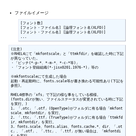
ファイルイメージ
[フォント数]

[フォント・ファイル名] [論理フォント名(XLFD)]

[フォント・ファイル名] [論理フォント名(XLFD)]

...
(注意)

※RHEL4にて「mkfontscale」と「ttmkfdir」を確認した時に下記
が異なっていた。

・「ピッチ(*-p-*、*-m-*、*-c-*等)」

・「フォント登録組織(*-jisx0201.1976-*)」等の

※mkfontscaleにて生成した場合

起動・再起動時に、fonts.scale等が書き換わる可能性あり(下記を
参照)。

RHEL4標準の「xfs」で下記の様な事をしている模様。

(fonts.dirが無い、ファイルステータスが変更されている時に下記
を実行。)

1. 「.otc」「.otf」(OpenType)がフォルダに有る場合「mkfont
scale、mkfontdir」を実行。

2. 「.ttc」「.ttf」(TrueType)がフォルダに有る場合「ttmkfd
ir、mkfontdir」を実行。

3. fonts.scale、fonts.alias、fonts.cache.*、dir、「.ot
c」、「.otf」、「.ttc」、「.ttf」が無い場合は、「mkfontdi
r」を実行。
