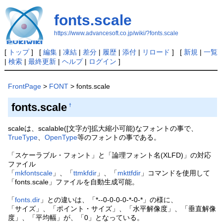
fonts.scale
https://www.advancesoft.co.jp/wiki/?fonts.scale
[
トップ
] [
編集
|
凍結
|
差分
|
履歴
|
添付
|
リロード
] [
新規
|
一覧
|
検索
|
最終更新
|
ヘルプ
|
ログイン
]
FrontPage
>
FONT
> fonts.scale
fonts.scale
†
scaleは、scalable([文字が]拡大縮小可能)なフォントの事で、
TrueType
、
OpenType
等のフォントの事である。
「スケーラブル・フォント」と「論理フォント名(XLFD)」の対応
ファイル
「
mkfontscale
」、「
ttmkfdir
」、「
mkttfdir
」コマンドを使用して
「fonts.scale」ファイルを自動生成可能。
「
fonts.dir
」との違いは、「*--0-0-0-0-*-0-*」の様に、
「サイズ」、「ポイント・サイズ」、「水平解像度」、「垂直解像
度」、「平均幅」が、「0」となっている。