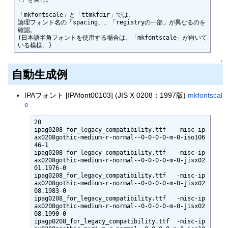
「mkfontscale」と「ttmkfdir」では、

論理フォント名の「spacing」、「registryの一部」が異なるのを
確認。

(日本語半角フォントを使用する場合は、「mkfontscale」が向いて
いる模様。)
↑
自動生成例
†
IPAフォント [IPAfont00103] (JIS X 0208：1997版)
mkfontscal
e
20

ipag0208_for_legacy_compatibility.ttf   -misc-ip
ax0208gothic-medium-r-normal--0-0-0-0-m-0-iso106
46-1

ipag0208_for_legacy_compatibility.ttf   -misc-ip
ax0208gothic-medium-r-normal--0-0-0-0-m-0-jisx02
01.1976-0

ipag0208_for_legacy_compatibility.ttf   -misc-ip
ax0208gothic-medium-r-normal--0-0-0-0-m-0-jisx02
08.1983-0

ipag0208_for_legacy_compatibility.ttf   -misc-ip
ax0208gothic-medium-r-normal--0-0-0-0-m-0-jisx02
08.1990-0

ipagp0208_for_legacy_compatibility.ttf  -misc-ip