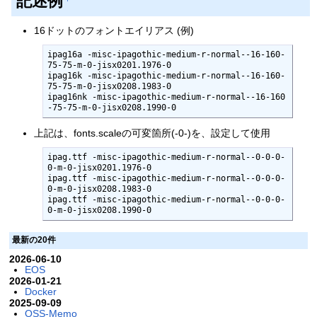
記述例
16ドットのフォントエイリアス (例)
ipag16a -misc-ipagothic-medium-r-normal--16-160-
75-75-m-0-jisx0201.1976-0

ipag16k -misc-ipagothic-medium-r-normal--16-160-
75-75-m-0-jisx0208.1983-0

ipag16nk -misc-ipagothic-medium-r-normal--16-160
-75-75-m-0-jisx0208.1990-0
上記は、fonts.scaleの可変箇所(-0-)を、設定して使用
ipag.ttf -misc-ipagothic-medium-r-normal--0-0-0-
0-m-0-jisx0201.1976-0

ipag.ttf -misc-ipagothic-medium-r-normal--0-0-0-
0-m-0-jisx0208.1983-0

ipag.ttf -misc-ipagothic-medium-r-normal--0-0-0-
0-m-0-jisx0208.1990-0
最新の20件
2026-06-10
EOS
2026-01-21
Docker
2025-09-09
OSS-Memo