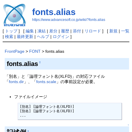
fonts.alias
https://www.advancesoft.co.jp/wiki/?fonts.alias
[
トップ
] [
編集
|
凍結
|
差分
|
履歴
|
添付
|
リロード
] [
新規
|
一覧
|
検索
|
最終更新
|
ヘルプ
|
ログイン
]
FrontPage
>
FONT
> fonts.alias
fonts.alias
†
「別名」と「論理フォント名(XLFD)」の対応ファイル
「
fonts.dir
」、「
fonts.scale
」の事前設定が必要。
ファイルイメージ
[別名] [論理フォント名(XLFD)]

[別名] [論理フォント名(XLFD)]

...
↑
†