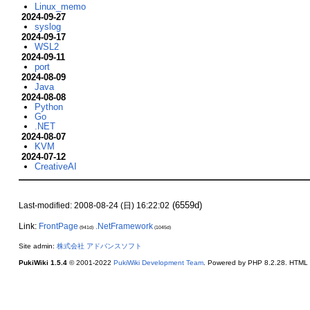
Linux_memo
2024-09-27
syslog
2024-09-17
WSL2
2024-09-11
port
2024-08-09
Java
2024-08-08
Python
Go
.NET
2024-08-07
KVM
2024-07-12
CreativeAI
(6559d)
Last-modified: 2008-08-24 (日) 16:22:02
Link:
FrontPage
.NetFramework
(941d)
(1045d)
Site admin:
株式会社 アドバンスソフト
PukiWiki 1.5.4
© 2001-2022
PukiWiki Development Team
. Powered by PHP 8.2.28. HTML c