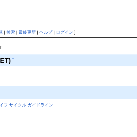
覧
|
検索
|
最終更新
|
ヘルプ
|
ログイン
]
T
NET)
†
製品のライフ サイクル ガイドライン