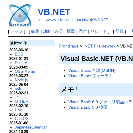
VB.NET
https://www.advancesoft.co.jp/wiki/?VB.NET
[
トップ
] [
編集
|
凍結
|
差分
|
履歴
|
添付
|
リロード
] [
新規
|
一
最新の20件
FrontPage
>
.NET Framework
> VB.NE
2026-06-10
EOS
Visual Basic.NET (VB.
2026-01-21
Docker
2025-09-09
Visual Basic 言語(MSDN)
OSS-Memo
Visual Basic フォーラム
2025-06-23
Node.js
2025-06-04
メモ
ssh
†
2025-02-21
ノート
OTHER
Visual Basic 6.0 ファミリ
2025-02-10
Visual Basic 9.0 概要
UML
2025-01-30
CentOS
2025-01-06
JapaneseCalendar
2024-10-29