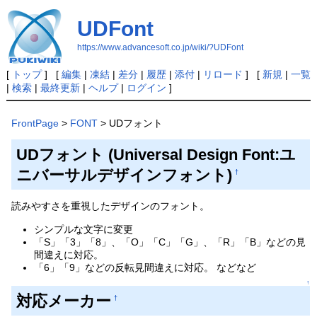
UDFont
https://www.advancesoft.co.jp/wiki/?UDFont
[
トップ
] [
編集
|
凍結
|
差分
|
履歴
|
添付
|
リロード
] [
新規
|
一覧
|
検索
|
最終更新
|
ヘルプ
|
ログイン
]
FrontPage
>
FONT
> UDフォント
UDフォント (Universal Design Font:ユ
ニバーサルデザインフォント)
†
読みやすさを重視したデザインのフォント。
シンプルな文字に変更
「S」「3」「8」、「O」「C」「G」、「R」「B」などの見
間違えに対応。
「6」「9」などの反転見間違えに対応。 などなど
↑
対応メーカー
†