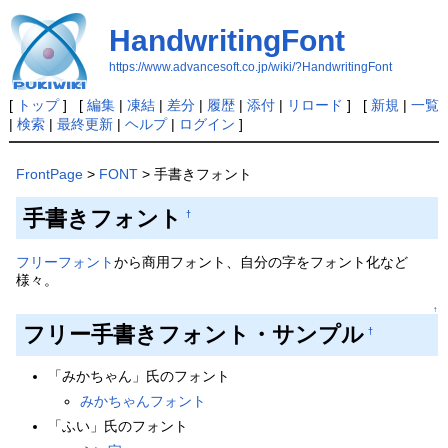
HandwritingFont
https://www.advancesoft.co.jp/wiki/?HandwritingFont
[
トップ
] [
編集
|
凍結
|
差分
|
履歴
|
添付
|
リロード
] [
新規
|
一覧
|
検索
|
最終更新
|
ヘルプ
|
ログイン
]
FrontPage
>
FONT
> 手書きフォント
手書きフォント
†
フリーフォント
から商用フォント、自分の字をフォント化など
様々。
↑
フリー手書きフォント・サンプル
†
「みかちゃん」氏のフォント
みかちゃんフォント
「ふい」氏のフォント